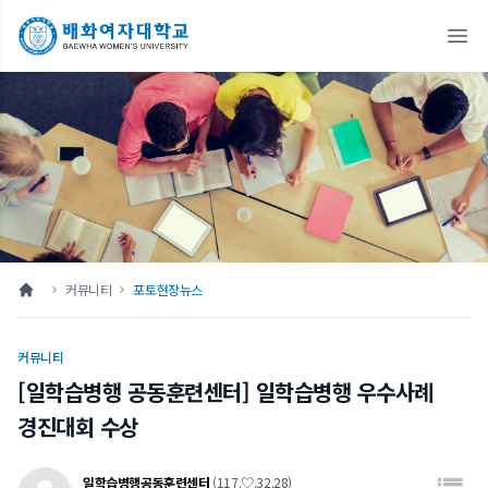
Ope
커뮤니티
포토현장뉴스
커뮤니티
[일학습병행 공동훈련센터] 일학습병행 우수사례
경진대회 수상
일학습병행공동훈련센터
(117.♡.32.28)