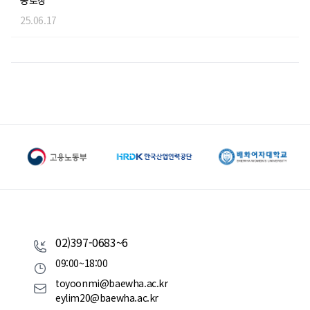
공로상
25.06.17
02)397-0683~6
09:00~18:00
toyoonmi@baewha.ac.kr
eylim20@baewha.ac.kr