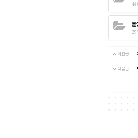
44
붙
29
이전글
다음글