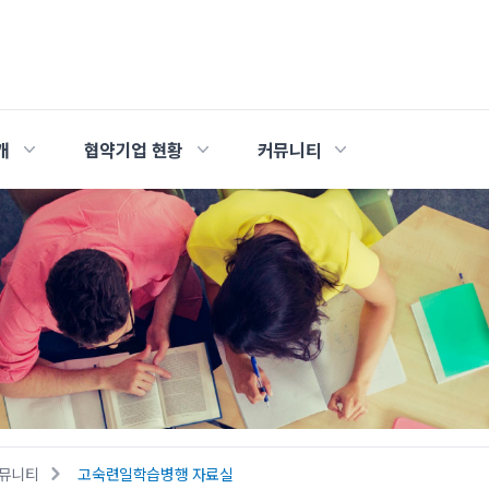
개
협약기업 현황
커뮤니티
뮤니티
고숙련일학습병행 자료실