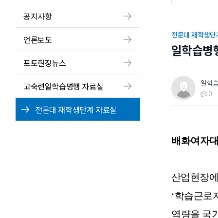
공지사항
전문대 재학생단
언론보도
일학습병행
포토현장뉴스
일학
고숙련일학습병행 자료실
0
전문대 재학생단계 자료실
배화여자대
산업현장에
‘
학습근로
역량을 국가