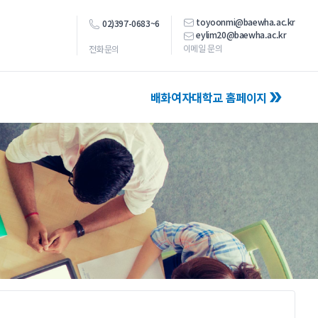
toyoonmi@baewha.ac.kr
02)397-0683~6
eylim20@baewha.ac.kr
이메일 문의
전화문의
배화여자대학교 홈페이지