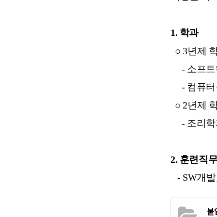
1. 학과
○ 3년제 
-
소프트
- 컴퓨터
○ 2년제 
- 조리학과
2.
훈련직
- SW개발
붙