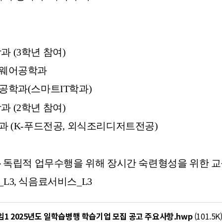
학과 (3학년 참여)
웨어공학과
공학과(스마트IT학과)
학과 (2학년 참여)
 (K-푸드전공, 외식조리디저트전공)
무
독립적 업무수행을 위해 장시간 숙련형성을 위한 
_L3, 식음료서비스_L3
임1 2025년도 일학습병행 학습기업 모집 공고 주요사항.hwp
(101.5K